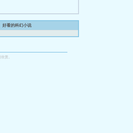
好看的科幻小说
者欣赏。