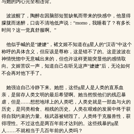
与她的内心完全相违背。
波波醒了，陶醉在因脑部短暂缺氧而带来的快感中，他显得
朦胧而迷醉，口齿不清地低声说：“momo，我睡着了？有多长
时间？这一觉真舒服啊。”
他似乎喊的是“嬷嬷”，褚文姬不知道在g星人的“汉语”中这个
称呼的具体含义，但应该是尊称，这是错不了的。这是波波在
神情恍惚中无意喊出来的，但也许这样更能突显他的感情取
向。文姬苦叹一声，知道自己在听见这声“嬷嬷”后，无论如何
不会再对他下手了。
她强迫自己冷静下来。她想，这些g星人是人类的直系血
亲，是留存人类文明的最后希望啊。她当然恨他们的残忍暴
虐，但是……想想地球上的人类吧，人类史就是一部血与火的
历史，是同类相食、相残的历史。人类在艰难的发展中终于获
得自我约束的力量。核武器被销毁了。人类终于克服兽性，获
得理性。不过这也是两百年前才达到的。这些残暴的g星
人……不就相当于几百年前的人类吗？