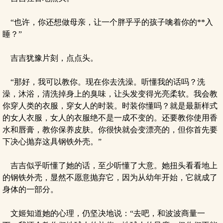
“也许，你还想做母亲，让一个胖乎乎的孩子噙着你的**入
睡？”
吉吉犹豫片刻，点点头。
“那好，我可以教你。现在你去洗澡。听懂我的话吗？洗
澡，沐浴，清洗掉身上的臭味，让头发变得光亮柔软。我会教
你穿人类的衣服，穿女人的时装。时装你懂吗？就是最新样式
的女人衣服，女人的衣服绝不是一成不变的。还要教你使用香
水和唇膏，教你保养皮肤。你很快就会变漂亮的，但你首先要
下决心抛弃这具钢铁外壳。”
吉吉似乎听懂了她的话，至少听懂了大意。她扭头看看地上
的钢铁外壳，显然不愿意抛弃它，因为从幼年开始，它就成了
身体的一部分。
文姬知道她的心理，仍坚决地说：“去吧，和波波商量一