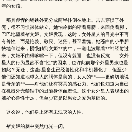
年的女孩。
那具彪悍的钢铁外壳分成两半扑倒在地上。吉吉穿惯了外
壳，很不习惯裸体站立。她怕冷似的缩着肩膀，来回倒着脚，
巴巴地望着褚文姬。文姬发现，这时，女外星人的目光中不再
有兽性，而是艳羡、敬畏、迷茫，甚至羞愧。她苍白的小手胆
怯地伸过来，慢慢触到文姬**的**，一道电波顺着**神经射过
来，文姬不由得哆嗦一下，但没有躲避，也没有反抗——女外
星人的行为显然不含“性”的因素，也许此前那个外星男孩也是
如此？无疑，这些g星畜生已经兽性化和半机器化了，但至少
他们还知道地球女人的胴体是美的，女人的**——更确切地说
是母亲的**——对他们还有冥冥的感召力。他们也知道为自己
在机器外壳禁锢中的丑陋身体而羞愧。这个女外星人表现出的
嫉妒心兽性十足，但至少它是以男女之爱为基础的。
这么说，他们身上还有未泯灭的人性。
褚文姬的脑中突然电光一闪。