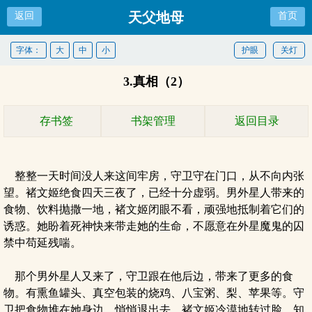
天父地母
返回
首页
字体：
大
中
小
护眼
关灯
3.真相（2）
存书签
书架管理
返回目录
整整一天时间没人来这间牢房，守卫守在门口，从不向内张
望。褚文姬绝食四天三夜了，已经十分虚弱。男外星人带来的
食物、饮料抛撒一地，褚文姬闭眼不看，顽强地抵制着它们的
诱惑。她盼着死神快来带走她的生命，不愿意在外星魔鬼的囚
禁中苟延残喘。
那个男外星人又来了，守卫跟在他后边，带来了更多的食
物。有熏鱼罐头、真空包装的烧鸡、八宝粥、梨、苹果等。守
卫把食物堆在她身边，悄悄退出去。褚文姬冷漠地转过脸，知