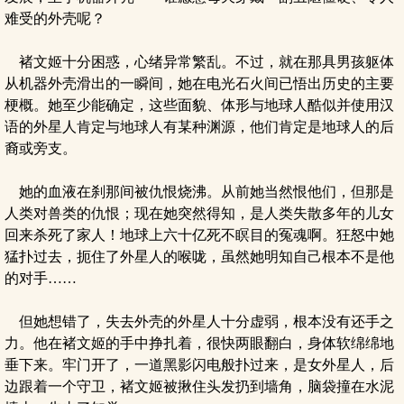
难受的外壳呢？
褚文姬十分困惑，心绪异常繁乱。不过，就在那具男孩躯体
从机器外壳滑出的一瞬间，她在电光石火间已悟出历史的主要
梗概。她至少能确定，这些面貌、体形与地球人酷似并使用汉
语的外星人肯定与地球人有某种渊源，他们肯定是地球人的后
裔或旁支。
她的血液在刹那间被仇恨烧沸。从前她当然恨他们，但那是
人类对兽类的仇恨；现在她突然得知，是人类失散多年的儿女
回来杀死了家人！地球上六十亿死不瞑目的冤魂啊。狂怒中她
猛扑过去，扼住了外星人的喉咙，虽然她明知自己根本不是他
的对手……
但她想错了，失去外壳的外星人十分虚弱，根本没有还手之
力。他在褚文姬的手中挣扎着，很快两眼翻白，身体软绵绵地
垂下来。牢门开了，一道黑影闪电般扑过来，是女外星人，后
边跟着一个守卫，褚文姬被揪住头发扔到墙角，脑袋撞在水泥