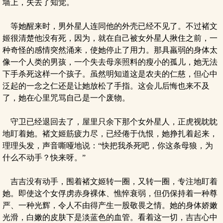
墙上，失去了知觉。
等她醒来时，男外星人连同他的外壳已经不见了。不过褚文
姬很清楚他没有死，因为，就在自己被女外星人揪住之前，一
种奇怪的感情突然涌来，使她停止了用力。那具羸弱的身体太
像一个人类的男孩，一个失去母亲照料的瘦小的孤儿，她无法
下手杀死这样一个孩子。虽然明知道这是农夫的仁慈，但心中
泛起的一念之仁还是让她放松了手指。这会儿后悔也来不及
了，她在心里咒骂自己是一个废物。
守卫已经退回去了，屋里只余下那个女外星人，正虎视眈眈
地盯着她。褚文姬筋疲力尽，已经倦于仇恨，她挣扎着起来，
理理头发，声音嘶哑地说：“快把我杀死吧，你这条母狼，为
什么不动手？快来呀。”
吉吉没有动手，围着褚文姬转一圈，又转一圈，专注地盯着
她。即使这个女俘虏赤身裸体、憔悴衰弱，但仍保持着一种尊
严、一种光辉，令人不由得产生一股敬畏之情。她的身体娇嫩
光滑，白嫩的皮肤下是淡蓝色的血管。看着这一切，吉吉心中