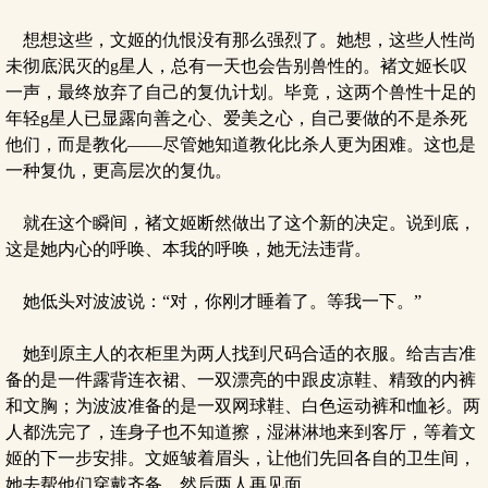
想想这些，文姬的仇恨没有那么强烈了。她想，这些人性尚
未彻底泯灭的g星人，总有一天也会告别兽性的。褚文姬长叹
一声，最终放弃了自己的复仇计划。毕竟，这两个兽性十足的
年轻g星人已显露向善之心、爱美之心，自己要做的不是杀死
他们，而是教化——尽管她知道教化比杀人更为困难。这也是
一种复仇，更高层次的复仇。
就在这个瞬间，褚文姬断然做出了这个新的决定。说到底，
这是她内心的呼唤、本我的呼唤，她无法违背。
她低头对波波说：“对，你刚才睡着了。等我一下。”
她到原主人的衣柜里为两人找到尺码合适的衣服。给吉吉准
备的是一件露背连衣裙、一双漂亮的中跟皮凉鞋、精致的内裤
和文胸；为波波准备的是一双网球鞋、白色运动裤和t恤衫。两
人都洗完了，连身子也不知道擦，湿淋淋地来到客厅，等着文
姬的下一步安排。文姬皱着眉头，让他们先回各自的卫生间，
她去帮他们穿戴齐备，然后两人再见面。