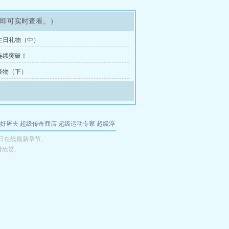
架即可实时查看。）
生日礼物（中）
连续突破！
怪物（下）
好屠夫
超级传奇商店
超级运动专家
超级浮
的特工
我夺舍了魔皇
都市极品医仙
九天
酋
末日在线最新章节。
者欣赏。