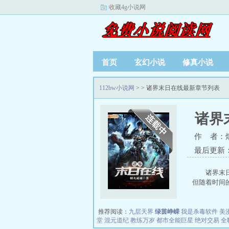
收藏4g小说网
首页
玄幻小说
修真小说
112bw小说网
>
> 诸界末日在线最新章节列表
诸界
作 者：
最后更新：20
诸界末
但随着时间的
推荐阅读：
九层天界
绿茵峥嵘
我是杀毒软件
美
堂
混元道纪
教练万岁
都市全能巨星
绝对交易
全