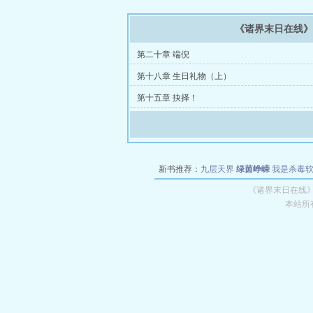
《诸界末日在线
第二十章 端倪
第十八章 生日礼物（上）
第十五章 抉择！
新书推荐：
九层天界
绿茵峥嵘
我是杀毒
空城
战争天堂
混元道纪
教练万岁
都市全
《诸界末日在线》
本站所