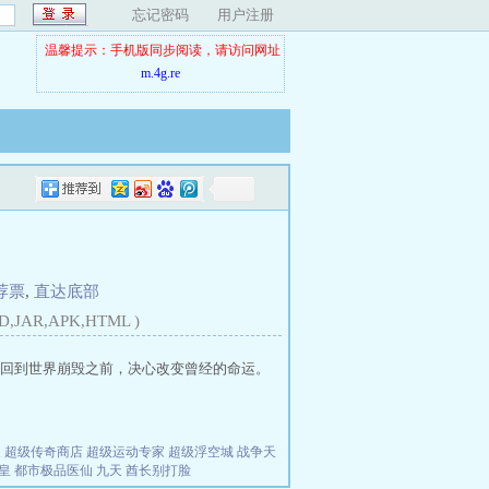
忘记密码
用户注册
温馨提示：手机版同步阅读，请访问网址
m.4g.re
荐票
,
直达底部
D,JAR,APK,HTML )
回到世界崩毁之前，决心改变曾经的命运。
夫
超级传奇商店
超级运动专家
超级浮空城
战争天
皇
都市极品医仙
九天
酋长别打脸