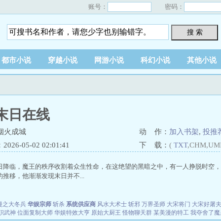
账号：
密码：
搜 索
都市小说
穿越小说
网游小说
科幻小说
其他小说
末日在线
烟火成城
动 作：
加入书架
,
投推
26-05-02 02:01:41
下 载：
(
TXT
,CHM,UM
日降临，魔王的秩序收割着众生性命，在这绝望的黑暗之中，有一人挣脱时空，
推移，他渐渐发现末日并不...
漫之大冬兵
华娱宗师
斩杀
系统供应商
风水大术士
斩邪
万界圣师
大宋将门
大宋好屠
职武神
位面复制大师
华娱特效大亨
原始大厨王
怪物聊天群
某美漫的特工
我夺舍了魔