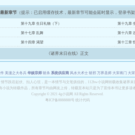
》最新章节
（提示：已启用缓存技术，最新章节可能会延时显示，登录书
第十九章 生日礼物（下）
第十九章 
第十七章 乱舞
第十六章 
第十四章 渴望
第十三章 
《诸界末日在线》正文
软件
美漫之大冬兵
华娱宗师
斩杀
系统供应商
风水大术士
斩邪
万界圣师
大宋将门
大宋
能巨星
绝对交易
全职武神
位面复制大师
华娱特效大亨
原始大厨王
怪物聊天群
某美漫
情节跌宕起伏、扣人心弦，是一本情节与文笔俱佳的，112bw小说网转载收集诸界
有小说为转载作品，所有章节均由网友上传，转载至本站只是为了宣传本书让更多读
长别打脸
Copyright © 2021 4g小说网 All Rights Reserved.
粤ICP备8888888号 统计代码