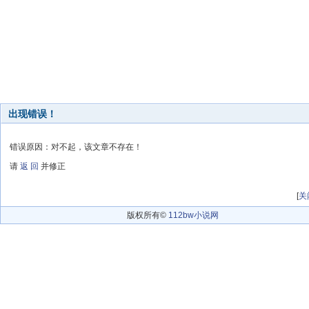
出现错误！
错误原因：对不起，该文章不存在！
请
返 回
并修正
[
关
版权所有©
112bw小说网