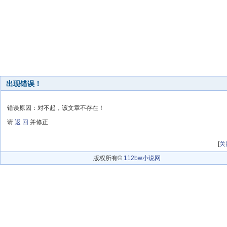
出现错误！
错误原因：对不起，该文章不存在！
请
返 回
并修正
[
关
版权所有©
112bw小说网