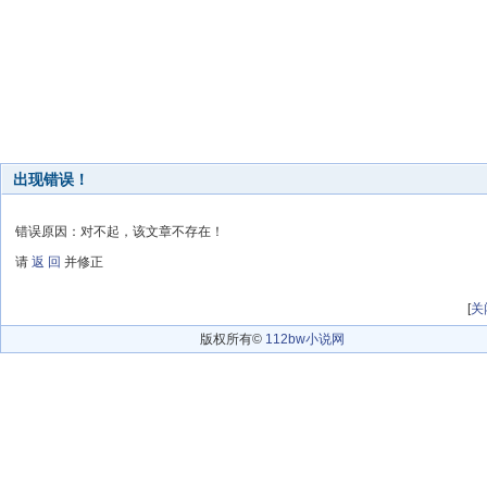
出现错误！
错误原因：对不起，该文章不存在！
请
返 回
并修正
[
关
版权所有©
112bw小说网