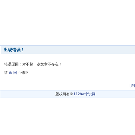
出现错误！
错误原因：对不起，该文章不存在！
请
返 回
并修正
[
关
版权所有©
112bw小说网