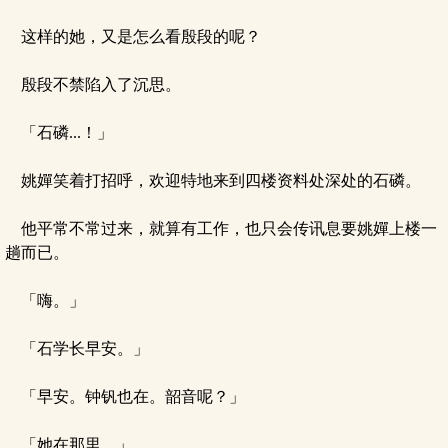
这样的她，又是怎么看殷段的呢？
殷段不禁陷入了沉思。
「石磷...！」
姚嬋笑着打招呼，欢迎特地来到四楼资料处深处的石磷。
他平常不常过来，就算有工作，也只会传讯息要姚嬋上楼一
趟而已。
「嗨。」
「石学长早安。」
「早安。钟钒也在。韶音呢？」
「她在那里。」