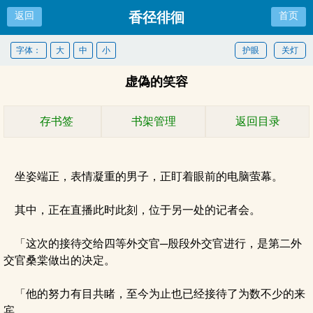
香径徘徊
返回
首页
字体：
大
中
小
护眼
关灯
虚偽的笑容
存书签
书架管理
返回目录
坐姿端正，表情凝重的男子，正盯着眼前的电脑萤幕。
其中，正在直播此时此刻，位于另一处的记者会。
「这次的接待交给四等外交官─殷段外交官进行，是第二外
交官桑棠做出的决定。
「他的努力有目共睹，至今为止也已经接待了为数不少的来
宾。