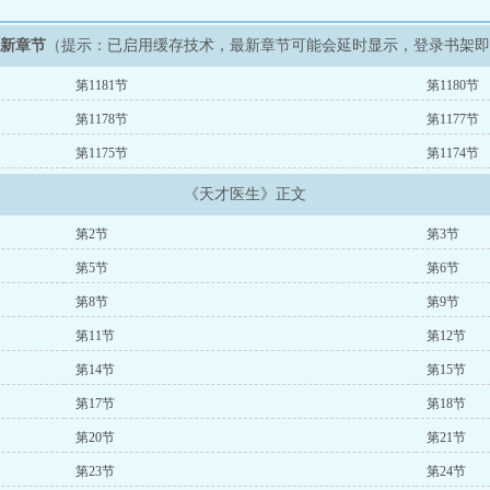
最新章节
（提示：已启用缓存技术，最新章节可能会延时显示，登录书架
第1181节
第1180节
第1178节
第1177节
第1175节
第1174节
《天才医生》正文
第2节
第3节
第5节
第6节
第8节
第9节
第11节
第12节
第14节
第15节
第17节
第18节
第20节
第21节
第23节
第24节