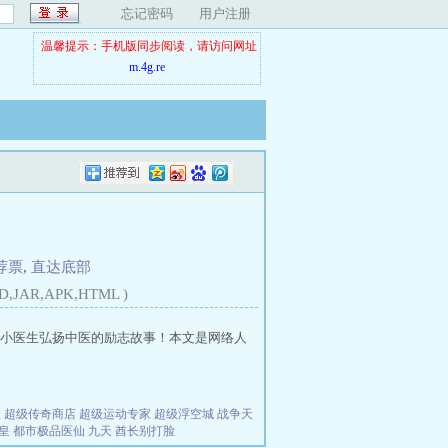
忘记密码
用户注册
温馨提示：手机版同步阅读，请访问网址
m.4g.re
荐票
,
直达底部
D,JAR,APK,HTML )
小医生弘扬中医的励志故事！本文是网络人
夫
超级传奇商店
超级运动专家
超级浮空城
战争天
皇
都市极品医仙
九天
酋长别打脸