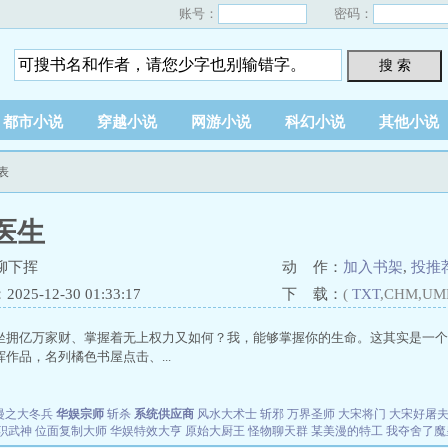
账号：
密码：
搜 索
都市小说
穿越小说
网游小说
科幻小说
其他小说
表
医生
柳下挥
动 作：
加入书架
,
投推
25-12-30 01:33:17
下 载：
(
TXT
,CHM,UM
坐拥亿万家财、掌握着无上权力又如何？我，能够掌握你的生命。这其实是一个
作品，名列橘色书屋点击、...
漫之大冬兵
华娱宗师
斩杀
系统供应商
风水大术士
斩邪
万界圣师
大宋将门
大宋好屠
职武神
位面复制大师
华娱特效大亨
原始大厨王
怪物聊天群
某美漫的特工
我夺舍了魔