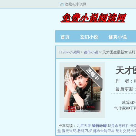
收藏4g小说网
首页
玄幻小说
修真小说
112bw小说网
>
都市小说
> 天才医生最新章节列
天才
作 者：
最后更新：20
就算你
气作家柳下挥
推荐阅读：
九层天界
绿茵峥嵘
我是杀毒软件
美
堂
混元道纪
教练万岁
都市全能巨星
绝对交易
全