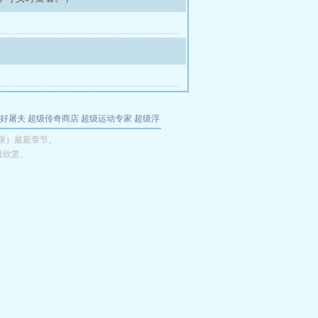
好屠夫
超级传奇商店
超级运动专家
超级浮
的特工
我夺舍了魔皇
都市极品医仙
九天
酋
（限）最新章节。
者欣赏。