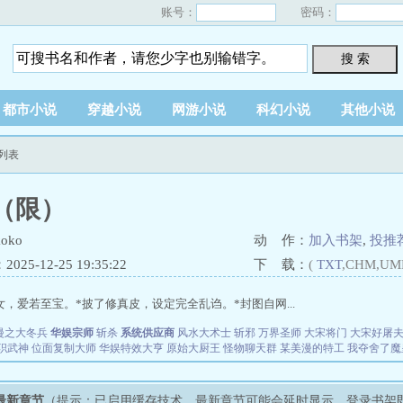
账号：
密码：
搜 索
都市小说
穿越小说
网游小说
科幻小说
其他小说
列表
（限）
oko
动 作：
加入书架
,
投推
25-12-25 19:35:22
下 载：
(
TXT
,CHM,UM
女，爱若至宝。*披了修真皮，设定完全乱诌。*封图自网...
漫之大冬兵
华娱宗师
斩杀
系统供应商
风水大术士
斩邪
万界圣师
大宋将门
大宋好屠
职武神
位面复制大师
华娱特效大亨
原始大厨王
怪物聊天群
某美漫的特工
我夺舍了魔
最新章节
（提示：已启用缓存技术，最新章节可能会延时显示，登录书架