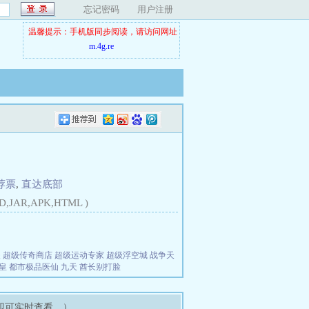
忘记密码
用户注册
温馨提示：手机版同步阅读，请访问网址
m.4g.re
荐票
,
直达底部
D,JAR,APK,HTML )
夫
超级传奇商店
超级运动专家
超级浮空城
战争天
皇
都市极品医仙
九天
酋长别打脸
即可实时查看。）