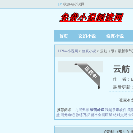
收藏4g小说网
首页
玄幻小说
修真小说
112bw小说网
>
修真小说
> 云舫（限）最新章节
云舫
作 者：k
最后更新：20
张家有
推荐阅读：
九层天界
绿茵峥嵘
我是杀毒软件
美
堂
混元道纪
教练万岁
都市全能巨星
绝对交易
全
《云舫（限）》