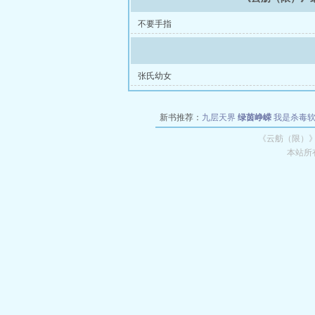
不要手指
张氏幼女
新书推荐：
九层天界
绿茵峥嵘
我是杀毒
空城
战争天堂
混元道纪
教练万岁
都市全
《云舫（限）》
本站所