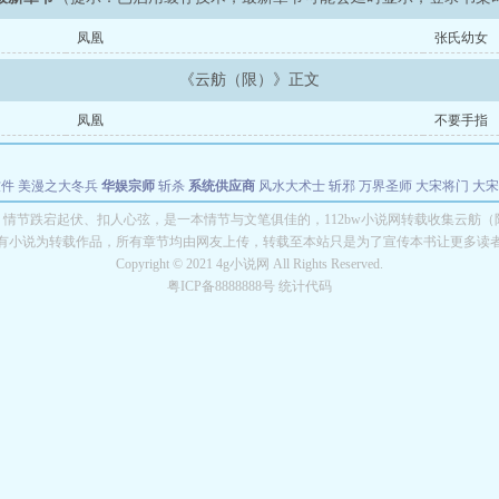
凤凰
张氏幼女
《云舫（限）》正文
凤凰
不要手指
软件
美漫之大冬兵
华娱宗师
斩杀
系统供应商
风水大术士
斩邪
万界圣师
大宋将门
大宋
能巨星
绝对交易
全职武神
位面复制大师
华娱特效大亨
原始大厨王
怪物聊天群
某美漫
情节跌宕起伏、扣人心弦，是一本情节与文笔俱佳的，112bw小说网转载收集云舫
有小说为转载作品，所有章节均由网友上传，转载至本站只是为了宣传本书让更多读
长别打脸
Copyright © 2021 4g小说网 All Rights Reserved.
粤ICP备8888888号 统计代码