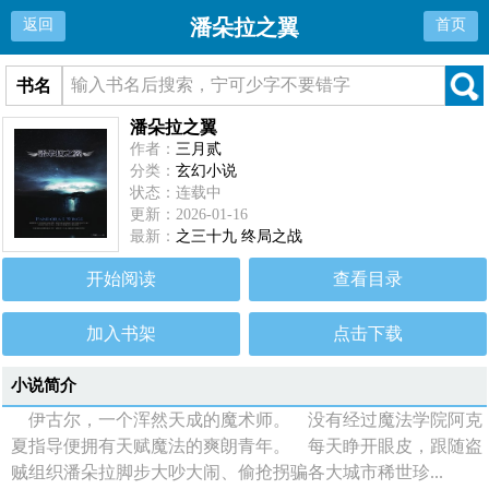
潘朵拉之翼
返回
首页
书名
潘朵拉之翼
作者：
三月贰
分类：
玄幻小说
状态：连载中
更新：2026-01-16
最新：
之三十九 终局之战
开始阅读
查看目录
加入书架
点击下载
小说简介
伊古尔，一个浑然天成的魔术师。 没有经过魔法学院阿克
夏指导便拥有天赋魔法的爽朗青年。 每天睁开眼皮，跟随盗
贼组织潘朵拉脚步大吵大闹、偷抢拐骗各大城市稀世珍...