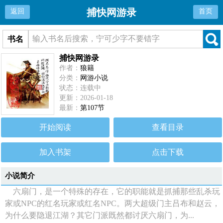
捕快网游录
返回
首页
书名
捕快网游录
作者：
狼籍
分类：
网游小说
状态：连载中
更新：2026-01-18
最新：
第107节
开始阅读
查看目录
加入书架
点击下载
小说简介
六扇门，是一个特殊的存在，它的职能就是抓捕那些乱杀玩
家或NPC的红名玩家或红名NPC。两大超级门主吕布和赵云，
为什么要隐退江湖？其它门派既然都讨厌六扇门，为...