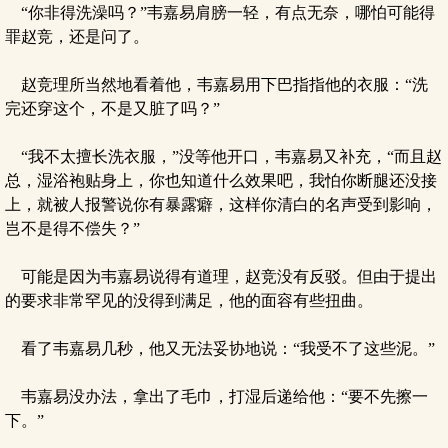
“你非得洗澡吗？”韦嘉易肩膀一轻，有点无奈，哪怕可能得
罪赵竞，还是问了。
赵竞理所当然地看着他，韦嘉易用下巴指指他的衣服：“洗
完还穿这个，不是又脏了吗？”
“我不太擅长洗衣服，”没等他开口，韦嘉易又补充，“而且赵
总，湿浴袍贴身上，你也知道什么效果吧，我怕你断腿还没接
上，就被人报警说你有暴露癖，这样你清白的名声受到影响，
岂不是得不偿失？”
可能是因为韦嘉易说得有道理，赵竞没有反驳。但由于提出
的要求非常罕见的没得到满足，他的面容有些扭曲。
看了韦嘉易几秒，他又无法妥协地说：“我受不了这些泥。”
韦嘉易没办法，拿出了毛巾，打湿后递给他：“要不先擦一
下。”