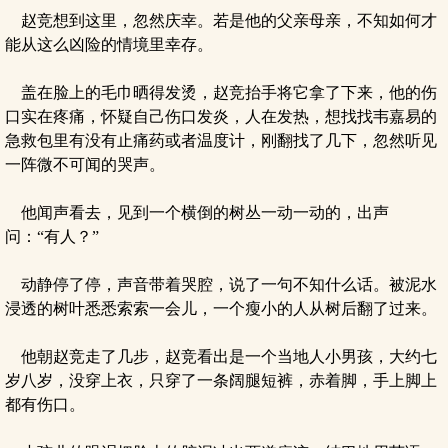
赵竞想到这里，忽然庆幸。若是他的父亲母亲，不知如何才
能从这么凶险的情境里幸存。
盖在脸上的毛巾晒得发烫，赵竞抬手将它拿了下来，他的伤
口实在疼痛，怀疑自己伤口发炎，人在发热，想找找韦嘉易的
急救包里有没有止痛药或者温度计，刚翻找了几下，忽然听见
一阵微不可闻的哭声。
他闻声看去，见到一个横倒的树丛一动一动的，出声
问：“有人？”
动静停了停，声音带着哭腔，说了一句不知什么话。被泥水
浸透的树叶悉悉索索一会儿，一个瘦小的人从树后翻了过来。
他朝赵竞走了几步，赵竞看出是一个当地人小男孩，大约七
岁八岁，没穿上衣，只穿了一条阔腿短裤，赤着脚，手上脚上
都有伤口。