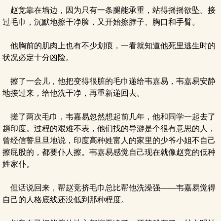
赵竞靠在墙边，因为只有一条腿能承重，站得摇摇欲坠。接
过毛巾，沉默地擦干净脸，又开始擦脖子、胸口和手臂。
他胸前的肌肉上也有不少划痕，一看就知道他死里逃生时的
状况必定十分凶险。
擦了一会儿，他把变得很脏的毛巾递给韦嘉易，韦嘉易安静
地接过来，给他洗干净，再重新递回去。
搓了两次毛巾，韦嘉易忽然想起前几年，他和同学一起去了
趟印度。过程的艰难不表，他们找的导游是个很有意思的人，
曾经信誓旦旦地说，印度高种姓富人的家里的少爷小姐不自己
擦屁股的，都要仆人擦。韦嘉易感觉自己现在就像赵竞的低种
姓家仆。
但话说回来，帮赵竞挤毛巾总比帮他洗澡强——韦嘉易觉得
自己的人格底线还没低到那种程度。