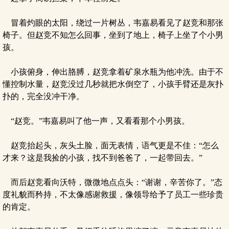
冒着灼眼的太阳，绕过一片树丛，韦嘉易看见了赵竞和那张
椅子。但赵竞不知怎么回事，坐到了地上，椅子上坐了个小男
孩。
小孩俯身，伸出胳膊，赵竞拿着矿泉水瓶为他冲洗。由于不
懂控制水量，赵竞没过几秒就把水倒空了，小孩手臂还是灰扑
扑的，完全没冲干净。
“赵竞。”韦嘉易叫了他一声，又看看那个小男孩。
赵竞抬起头，灰头土脸，面无表情，语气更是不佳：“怎么
才来？这是我捡的小孩，找不到爸爸了，一起带回去。”
而后赵竞看向沃特，微微地点点头：“谢谢，辛苦你了。”态
度礼貌而矜持，不太像感谢救援，像领导给予了员工一些珍贵
的肯定。