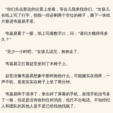
“你们先去那边的位置上坐着，等会儿我来找你们。”女孩儿
在纸上写了行字，指指一排还剩两个空位的椅子，撕下一块纸
片塞进韦嘉易手里。
韦嘉易看了一眼，纸上写着数字21，问：“请问大概得等多
久？”
“至少一小时吧。”女孩儿说完，匆匆走了。
韦嘉易又扛着赵竞坐到了木椅子上。
赵竞没像韦嘉易想象中那样抱怨什么，可能腿实在很疼，一
声不吭、老老实实在椅子上坐了两分钟。
韦嘉易终于清净了，拿出碎了屏幕的手机，发现手机信号多
了一格，但还是没有收到任何消息，也打不出电话。不知经纪
人和团队的其他人是不是已经找他找疯了。