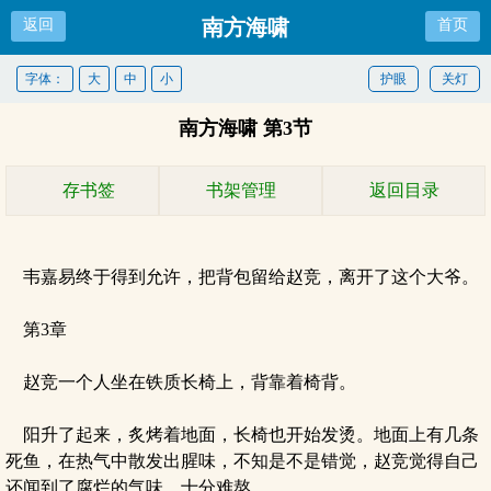
南方海啸
返回
首页
字体：
大
中
小
护眼
关灯
南方海啸 第3节
存书签
书架管理
返回目录
韦嘉易终于得到允许，把背包留给赵竞，离开了这个大爷。
第3章
赵竞一个人坐在铁质长椅上，背靠着椅背。
阳升了起来，炙烤着地面，长椅也开始发烫。地面上有几条
死鱼，在热气中散发出腥味，不知是不是错觉，赵竞觉得自己
还闻到了腐烂的气味，十分难熬。