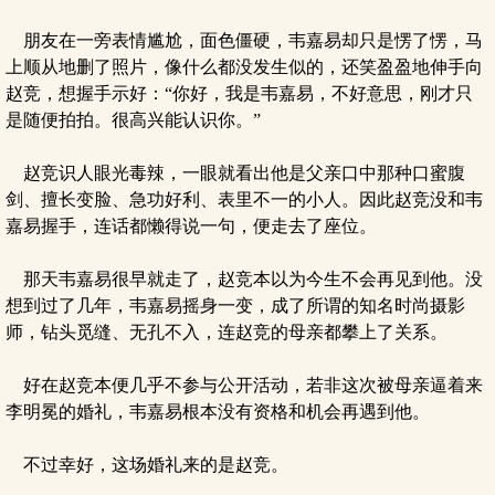
朋友在一旁表情尴尬，面色僵硬，韦嘉易却只是愣了愣，马
上顺从地删了照片，像什么都没发生似的，还笑盈盈地伸手向
赵竞，想握手示好：“你好，我是韦嘉易，不好意思，刚才只
是随便拍拍。很高兴能认识你。”
赵竞识人眼光毒辣，一眼就看出他是父亲口中那种口蜜腹
剑、擅长变脸、急功好利、表里不一的小人。因此赵竞没和韦
嘉易握手，连话都懒得说一句，便走去了座位。
那天韦嘉易很早就走了，赵竞本以为今生不会再见到他。没
想到过了几年，韦嘉易摇身一变，成了所谓的知名时尚摄影
师，钻头觅缝、无孔不入，连赵竞的母亲都攀上了关系。
好在赵竞本便几乎不参与公开活动，若非这次被母亲逼着来
李明冕的婚礼，韦嘉易根本没有资格和机会再遇到他。
不过幸好，这场婚礼来的是赵竞。