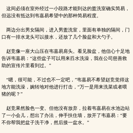
这间必须在室外经过一小段路才能到达的盥洗室确实简易，
但远没有抵达到韦嘉易希望中的那种简易程度。
两边分出男女隔间，进入男盥洗室，里面有单独的隔间，门
口有一排水龙头可以接水，还放了几个脸盆和大勺子。
赵竞像一座大山压在韦嘉易肩头。看见脸盆，他信心十足地
告诉韦嘉易：“这些盆子可以用来舀水洗澡，我在公司慈善救
助的宣传片里看到过。”
“嗯，很可能，不过也不一定吧，”韦嘉易不希望赵竞觉得这
地方能洗澡，婉转地对他进行打击，“万一是用来洗菜或者喂
猪的呢？”
赵竞果然脸色一变。但他没有放弃，拉着韦嘉易在水池边站
了一小会儿，想出了办法，伸手扶住墙，放开了韦嘉易：“要
不你帮我把盆子洗干净，然后接一盆水。”