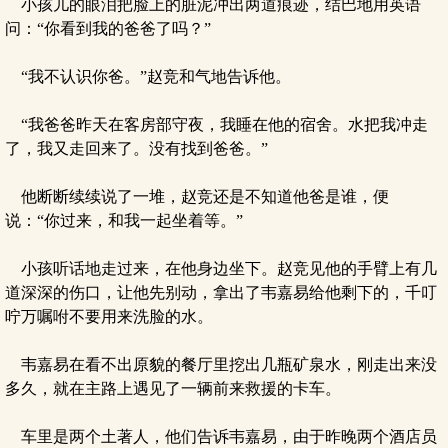
小孩儿的眼泪把脸上的脏泥冲出两道痕迹，结巴地用英语
问：“你看到我的爸爸了吗？”
“我不认识你爸。”赵竞和气地告诉他。
“我爸爸昨天在客房部守夜，我睡在他的宿舍。水把我冲走
了，我又走回来了。没有找到爸爸。”
他断断续续说了一堆，赵竞还是不知道他爸是谁，便
说：“你过来，和我一起坐着等。”
小孩听话地走过来，在他身边坐下。赵竞见他的手臂上有几
道深深的伤口，让他先别动，拿出了韦嘉易给他剩下的，千叮
咛万嘱咐不要用来洗脸的水。
韦嘉易在看不出原貌的餐厅里挖出几瓶矿泉水，刚走出来没
多久，就在主路上遇见了一辆前来救援的卡车。
车里是两个土著人，他们告诉韦嘉易，由于昨晚两个酒店员