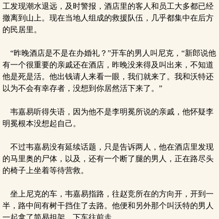
工发现潮水退远，及时警报，酒店里的客人和员工大多都已经
撤离到山上。现在当地人组成的救援队伍，几乎都集中在后方
的民居里。
“昨晚酒店是不是在办婚礼？”开车的男人叫尼克，“新郎说他
有一个很重要的亲戚还在酒店，昨晚没来得及叫出来，不知道
他是死是活。他出钱请人来看一眼，我们就来了。我和沃特还
以为不会有幸存者，没想到你居然活下来了。”
韦嘉易听得失语，因为他不是李明冕所说的亲戚，他怀疑李
明冕根本没想起自己。
不过韦嘉易没有延续话题，只是告诉两人，他在酒店里发现
的马里奥的尸体，以及，还有一个断了腿的男人，正在路尽头
的椅子上坐着等待营救。
坐上尼克的车，韦嘉易指路，往赵竞所在的方向开，开到一
半，路中间有树干挡住了去路。他便和另外那个叫沃特的男人
一起拿了简易担架，下车往前走。