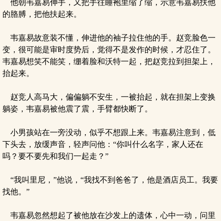
他朝韦嘉易伸手，又把手往睡袍里缩了缩，示意韦嘉易扶他
的胳膊，把他扶起来。
韦嘉易故意装不懂，伸进他的袖子拉住他的手。赵竞脸色一
变，很可能是审时度势后，觉得不是发作的时候，才忍住了。
韦嘉易想笑不能笑，绷着脸和沃特一起，把赵竞拉到担架上，
抬起来。
赵竞人高马大，偏偏躺不安生，一被抬起，就在担架上变换
躺姿，韦嘉易被他震了震，手臂都快断了。
小男孩站在一旁没动，似乎不想跟上来。韦嘉易注意到，低
下头去，放缓声音，轻声问他：“你叫什么名字，家人还在
吗？要不要先和我们一起走？”
“我叫里尼，”他说，“我找不到爸爸了，他是酒店员工。我要
找他。”
韦嘉易忽然想起了被他放在沙发上的遗体，心中一动，问里