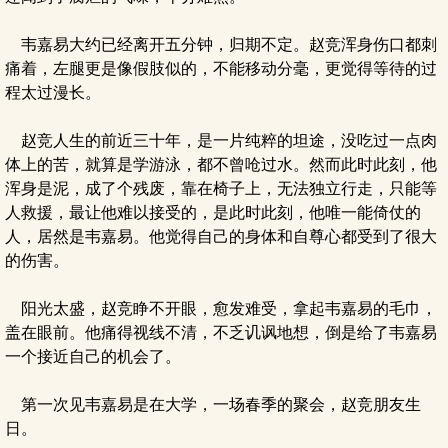
韦嘉易大约已经离开五分钟，归期不定。赵竞浑身伤口都刺
痛着，左腿更是像假肢似的，不能移动分毫，更觉得等待的过
程太过漫长。
赵竞人生的前近三十年，是一片纯粹的坦途，没吃过一点肉
体上的苦，就算是学游泳，都不曾呛过水。然而此时此刻，他
浑身是泥，成了个残废，靠在椅子上，无法独立行走，只能等
人救援，最让他难以接受的，是此时此刻，他唯一能倚仗的
人，居然是韦嘉易。他觉得自己的身体和自尊心都受到了很大
的伤害。
阳光太盛，赵竞睁不开眼，愈发难受，拿起韦嘉易的毛巾，
盖在眼前。他痛得视线不清，不乏讥讽地想，倒是给了韦嘉易
一个接近自己的机会了。
第一次见韦嘉易是在大学，一场春季的聚会，赵竞朋友生
日。