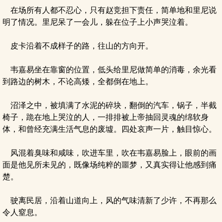
在场所有人都不忍心，只有赵竞担下责任，简单地和里尼说
明了情况。里尼呆了一会儿，躲在位子上小声哭泣着。
皮卡沿着不成样子的路，往山的方向开。
韦嘉易坐在靠窗的位置，低头给里尼做简单的消毒，余光看
到路边的树木，不论高矮，全都倒在地上。
沼泽之中，被填满了水泥的碎块，翻倒的汽车，锅子，半截
椅子，跪在地上哭泣的人，一排排被上帝抽回灵魂的绵软身
体，和曾经充满生活气息的废墟。四处哀声一片，触目惊心。
风混着臭味和咸味，吹进车里，吹在韦嘉易脸上，眼前的画
面是他见所未见的，既像场纯粹的噩梦，又真实得让他感到痛
楚。
驶离民居，沿着山道向上，风的气味清新了少许，不再那么
令人窒息。