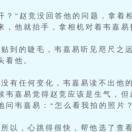
？”赵竞没回答他的问题，拿着
来，他就抬手，拿相机对着韦嘉易
到的睫毛，韦嘉易听见咫尺之远
头看他。
有任何变化，韦嘉易读不出他的
候韦嘉易觉得赵竞应该是生气，但
地问韦嘉易：“怎么看我拍的照片？
所以，心跳得很快，帮他选了查