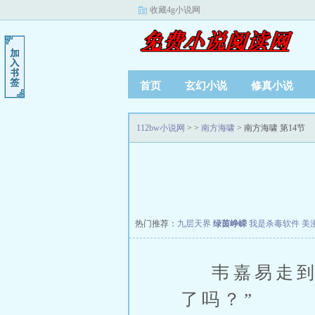
收藏4g小说网
首页
玄幻小说
修真小说
112bw小说网
>
>
南方海啸
> 南方海啸 第14节
热门推荐：
九层天界
绿茵峥嵘
我是杀毒软件
美
韦嘉易走到他
了吗？”