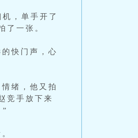
相机，单手开了
拍了一张。
的快门声，心
情绪，他又拍
赵竞手放下来
”
看。