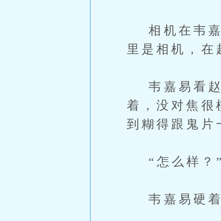
相机在韦嘉易
里是相机，在
韦嘉易看赵
着，没对焦很
到糊得跟鬼片
“怎么样？”
韦嘉易硬着头