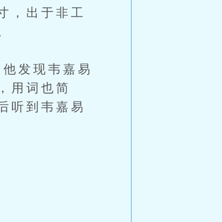
寸，出于非工
。
他发现韦嘉易
，用词也简
后听到韦嘉易