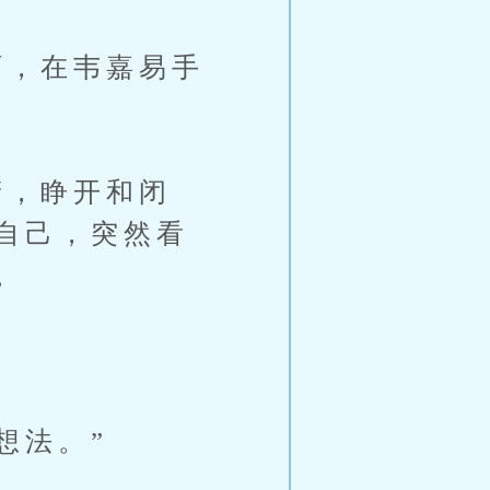
，在韦嘉易手
，睁开和闭
自己，突然看
。
想法。”