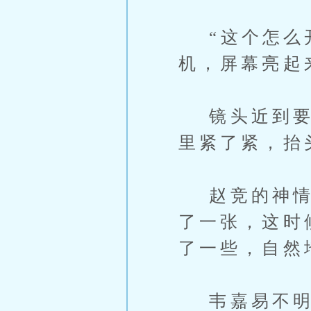
“这个怎么开
机，屏幕亮起
镜头近到要贴
里紧了紧，抬
赵竞的神情没
了一张，这时
了一些，自然
韦嘉易不明