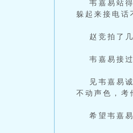
韦嘉易站得拘
躲起来接电话
赵竞拍了几张
韦嘉易接过去
见韦嘉易诚恳
不动声色，考
希望韦嘉易