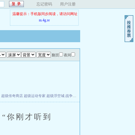
忘记密码
用户注册
温馨提示：手机版同步阅读，请访问网址
m.4g.re
翻页
夜间
夫
超级传奇商店
超级运动专家
超级浮空城
战争天堂
混元道纪
教练万岁
都市全能巨星
“你刚才听到