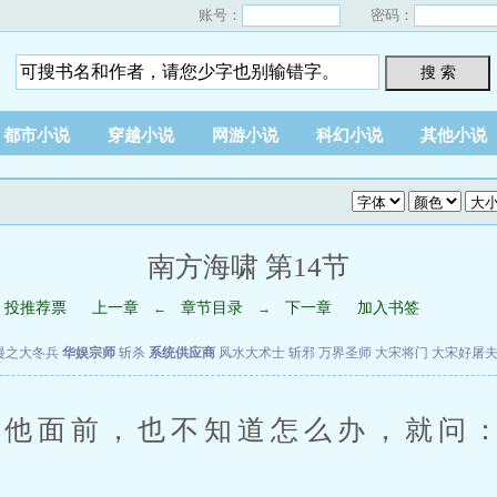
账号：
密码：
搜 索
都市小说
穿越小说
网游小说
科幻小说
其他小说
南方海啸 第14节
投推荐票
上一章
章节目录
下一章
加入书签
←
→
漫之大冬兵
华娱宗师
斩杀
系统供应商
风水大术士
斩邪
万界圣师
大宋将门
大宋好屠
面前，也不知道怎么办，就问：