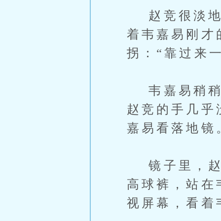
赵竞很淡地笑
着韦嘉易刚才
拐：“靠过来
韦嘉易稍稍挨
赵竞的手几乎
嘉易看落地镜
镜子里，赵竞
高球裤，站在
视屏幕，看着